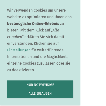
Sie betrachten gegenwärtig eine Version der
Website, die für mobile Geräte optimiert wurde.
Wir verwenden Cookies um unsere
Website zu optimieren und Ihnen das
Zur Desktop-Version
bestmögliche Online-Erlebnis
zu
Hinweis nicht mehr anzeigen
bieten. Mit dem Klick auf
„Alle
erlauben“
erklären Sie sich damit
Navigation einblenden
einverstanden. Klicken sie auf
Einstellungen
für weiterführende
Informationen und die Möglichkeit,
1. Der
einzelne Cookies zuzulassen oder sie
zu deaktivieren.
Golfplatz
NUR NOTWENDIGE
ALLE ERLAUBEN